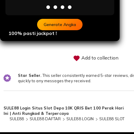
••••
Generate Angka
100% pasti jackpot !
Add to collection
Star Seller.
This seller consistently earned 5-star reviews, d
quickly to any messages they received.
Loading...
SULE88 Login Situs Slot Depo 10K QRIS Bet 100 Perak Hari
Ini | Anti Rungkad & Terpercaya
SULE88
SULE88 DAFTAR
SULE88 LOGIN
SULE88 SLOT